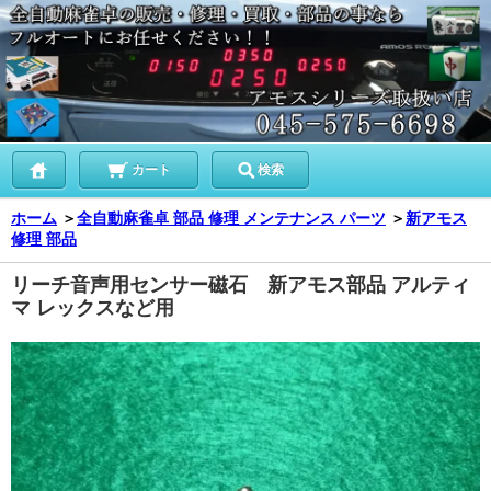
カート
検索
ホーム
＞
全自動麻雀卓 部品 修理 メンテナンス パーツ
＞
新アモス
修理 部品
リーチ音声用センサー磁石 新アモス部品 アルティ
マ レックスなど用