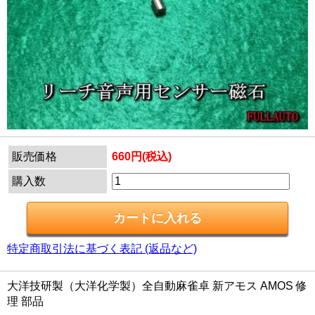
販売価格
660円(税込)
購入数
特定商取引法に基づく表記 (返品など)
大洋技研製（大洋化学製）全自動麻雀卓 新アモス AMOS 修
理 部品