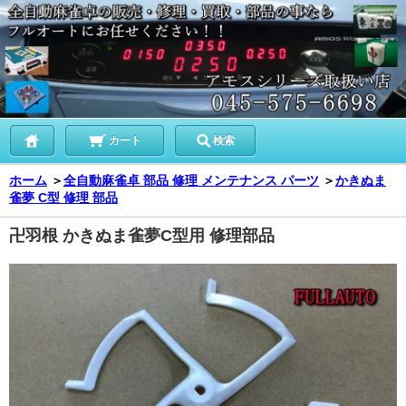
カート
検索
ホーム
＞
全自動麻雀卓 部品 修理 メンテナンス パーツ
＞
かきぬま
雀夢 C型 修理 部品
卍羽根 かきぬま雀夢C型用 修理部品