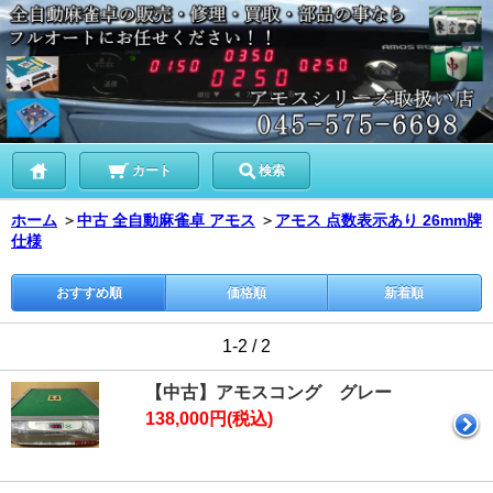
カート
検索
ホーム
＞
中古 全自動麻雀卓 アモス
＞
アモス 点数表示あり 26mm牌
仕様
おすすめ順
価格順
新着順
1-2 / 2
【中古】アモスコング グレー
138,000円(税込)